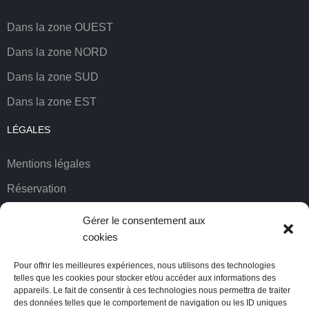
Dans la zone OUEST
Dans la zone NORD
Dans la zone SUD
Dans la zone EST
LÉGALES
Mentions légales
Réservation
Credits
Gérer le consentement aux
cookies
Politique de cookies (UE)
Pour offrir les meilleures expériences, nous utilisons des technologies
telles que les cookies pour stocker et/ou accéder aux informations des
appareils. Le fait de consentir à ces technologies nous permettra de traiter
des données telles que le comportement de navigation ou les ID uniques