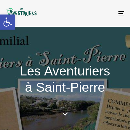
Ouvrir la barre d’outils
To
na
Les Aventuriers
à Saint-Pierre